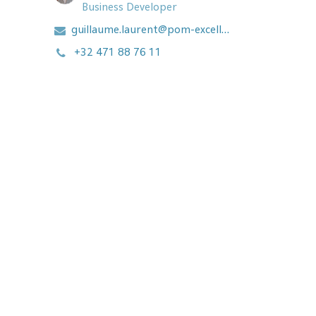
Business Developer
guillaume.laurent@pom-excellence.com
+32 471 88 76 11