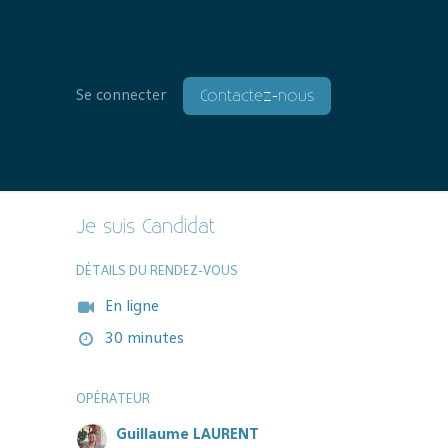
Contactez-nous
Se connecter
Je suis Candidat
DÉTAILS DU RENDEZ-VOUS
En ligne
30 minutes
OPÉRATEUR
Guillaume LAURENT